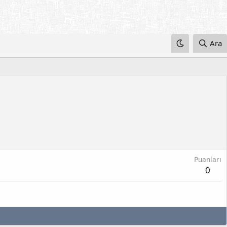
Ara
Puanları
0