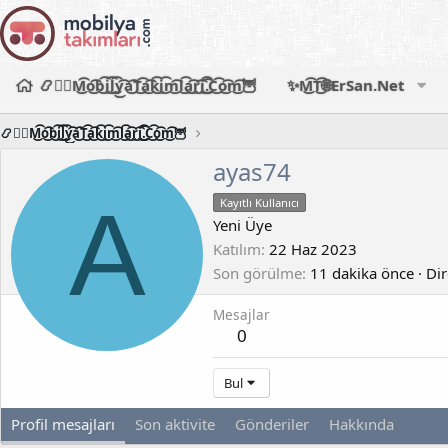
📿🧙‍♂️M͜͡o͜͡b͜͡i͜͡l͜͡y͜͡a͜͡T͜͡a͜͡k͜͡i͜͡m͜͡l͜͡a͜͡r͜͡i͜͡.͜͡C͜͡o͜͡m͜͡🦉
✨M͜͡T͜͡🌐ErSan.Net
📿🧙‍♂️M͜͡o͜͡b͜͡i͜͡l͜͡y͜͡a͜͡T͜͡a͜͡k͜͡i͜͡m͜͡l͜͡a͜͡r͜͡i͜͡.͜͡C͜͡o͜͡m͜͡🦉
ayas74
A
Kayıtlı Kullanıcı
Yeni Üye
Katılım
22 Haz 2023
Son görülme
11 dakika önce
·
Dir
Mesajlar
0
Bul
Profil mesajları
Son aktivite
Gönderiler
Hakkında