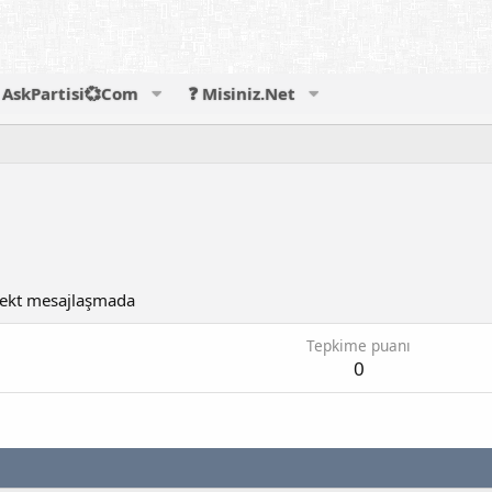
AskPartisi💞Com
❓ Misiniz.Net
ekt mesajlaşmada
Tepkime puanı
0