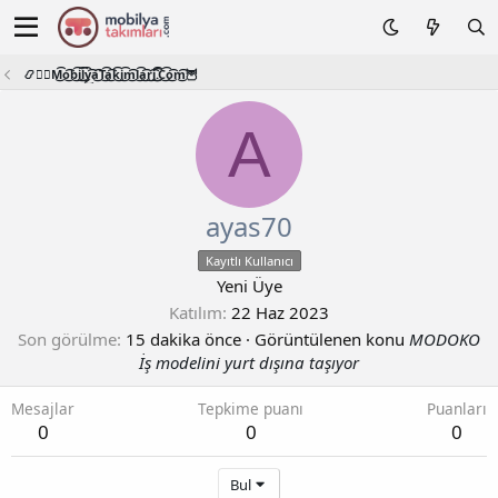
📿🧙‍♂️M͜͡o͜͡b͜͡i͜͡l͜͡y͜͡a͜͡T͜͡a͜͡k͜͡i͜͡m͜͡l͜͡a͜͡r͜͡i͜͡.͜͡C͜͡o͜͡m͜͡🦉
A
ayas70
Kayıtlı Kullanıcı
Yeni Üye
Katılım
22 Haz 2023
Son görülme
15 dakika önce
·
Görüntülenen konu
MODOKO
İş modelini yurt dışına taşıyor
Mesajlar
Tepkime puanı
Puanları
0
0
0
Bul