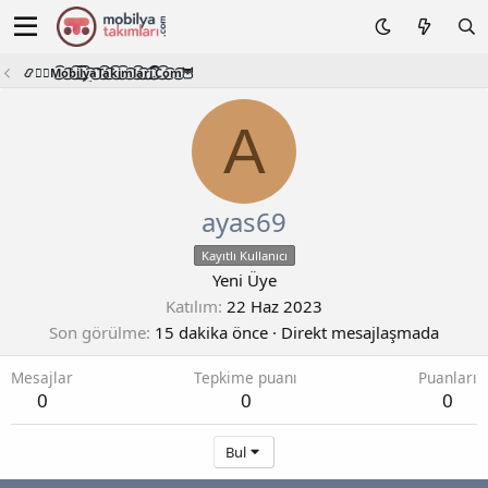
📿🧙‍♂️M͜͡o͜͡b͜͡i͜͡l͜͡y͜͡a͜͡T͜͡a͜͡k͜͡i͜͡m͜͡l͜͡a͜͡r͜͡i͜͡.͜͡C͜͡o͜͡m͜͡🦉
A
ayas69
Kayıtlı Kullanıcı
Yeni Üye
Katılım
22 Haz 2023
Son görülme
15 dakika önce
·
Direkt mesajlaşmada
Mesajlar
Tepkime puanı
Puanları
0
0
0
Bul