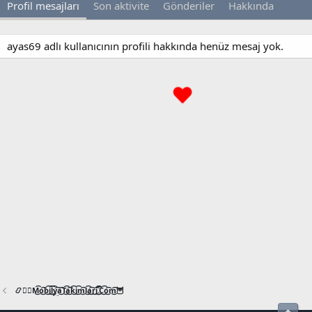
Profil mesajları
Son aktivite
Gönderiler
Hakkında
ayas69 adlı kullanıcının profili hakkında henüz mesaj yok.
📿🧙‍♂️M͜͡o͜͡b͜͡i͜͡l͜͡y͜͡a͜͡T͜͡a͜͡k͜͡i͜͡m͜͡l͜͡a͜͡r͜͡i͜͡.͜͡C͜͡o͜͡m͜͡🦉