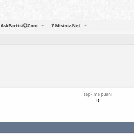
AskPartisi💞Com
❓ Misiniz.Net
Tepkime puanı
0