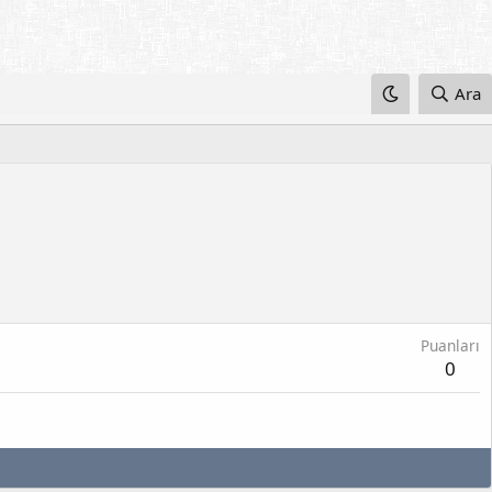
Ara
Puanları
0