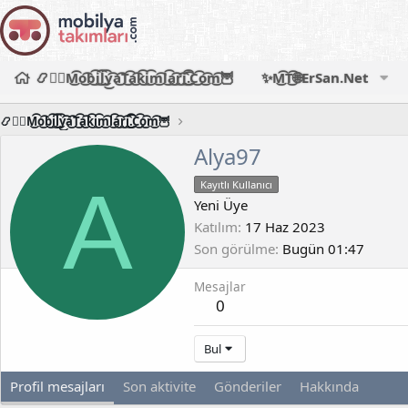
📿🧙‍♂️M͜͡o͜͡b͜͡i͜͡l͜͡y͜͡a͜͡T͜͡a͜͡k͜͡i͜͡m͜͡l͜͡a͜͡r͜͡i͜͡.͜͡C͜͡o͜͡m͜͡🦉
✨M͜͡T͜͡🌐ErSan.Net
📿🧙‍♂️M͜͡o͜͡b͜͡i͜͡l͜͡y͜͡a͜͡T͜͡a͜͡k͜͡i͜͡m͜͡l͜͡a͜͡r͜͡i͜͡.͜͡C͜͡o͜͡m͜͡🦉
Alya97
A
Kayıtlı Kullanıcı
Yeni Üye
Katılım
17 Haz 2023
Son görülme
Bugün 01:47
Mesajlar
0
Bul
Profil mesajları
Son aktivite
Gönderiler
Hakkında