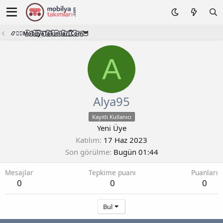
📿🧙‍♂️M͜͡o͜͡b͜͡i͜͡l͜͡y͜͡a͜͡T͜͡a͜͡k͜͡i͜͡m͜͡l͜͡a͜͡r͜͡i͜͡.͜͡C͜͡o͜͡m͜͡🦉
A
Alya95
Kayıtlı Kullanıcı
Yeni Üye
Katılım
17 Haz 2023
Son görülme
Bugün 01:44
Mesajlar
Tepkime puanı
Puanları
0
0
0
Bul