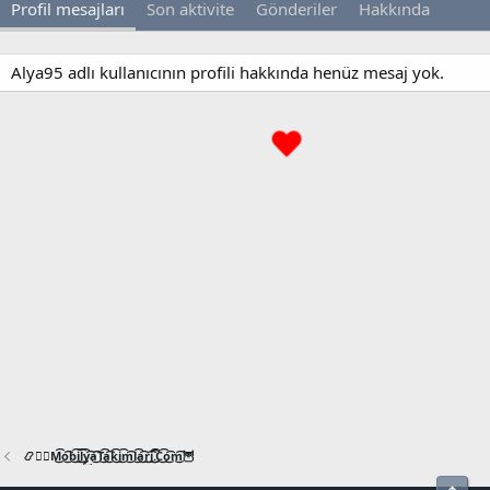
Profil mesajları
Son aktivite
Gönderiler
Hakkında
Alya95 adlı kullanıcının profili hakkında henüz mesaj yok.
📿🧙‍♂️M͜͡o͜͡b͜͡i͜͡l͜͡y͜͡a͜͡T͜͡a͜͡k͜͡i͜͡m͜͡l͜͡a͜͡r͜͡i͜͡.͜͡C͜͡o͜͡m͜͡🦉