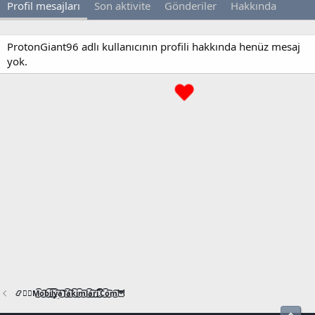
Profil mesajları
Son aktivite
Gönderiler
Hakkında
ProtonGiant96 adlı kullanıcının profili hakkında henüz mesaj
yok.
📿🧙‍♂️M͜͡o͜͡b͜͡i͜͡l͜͡y͜͡a͜͡T͜͡a͜͡k͜͡i͜͡m͜͡l͜͡a͜͡r͜͡i͜͡.͜͡C͜͡o͜͡m͜͡🦉