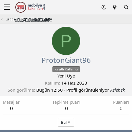
📿🧙‍♂️M͜͡o͜͡b͜͡i͜͡l͜͡y͜͡a͜͡T͜͡a͜͡k͜͡i͜͡m͜͡l͜͡a͜͡r͜͡i͜͡.͜͡C͜͡o͜͡m͜͡🦉
P
ProtonGiant96
Kayıtlı Kullanıcı
Yeni Üye
Katılım
14 Haz 2023
Son görülme
Bugün 12:50
·
Profil görüntüleniyor
Kelebek
Mesajlar
Tepkime puanı
Puanları
0
0
0
Bul