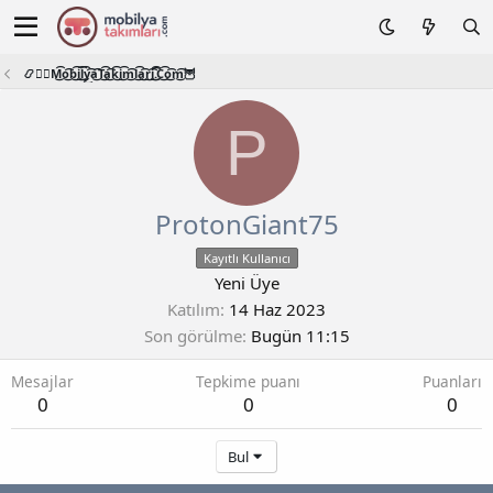
📿🧙‍♂️M͜͡o͜͡b͜͡i͜͡l͜͡y͜͡a͜͡T͜͡a͜͡k͜͡i͜͡m͜͡l͜͡a͜͡r͜͡i͜͡.͜͡C͜͡o͜͡m͜͡🦉
P
ProtonGiant75
Kayıtlı Kullanıcı
Yeni Üye
Katılım
14 Haz 2023
Son görülme
Bugün 11:15
Mesajlar
Tepkime puanı
Puanları
0
0
0
Bul