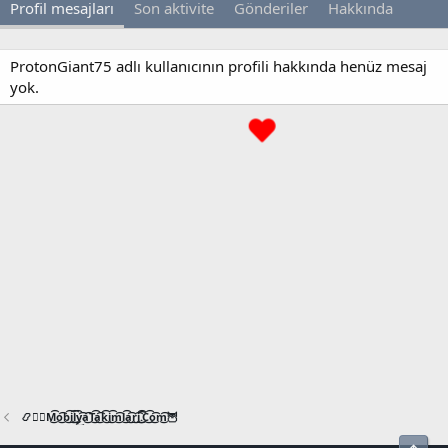
Profil mesajları
Son aktivite
Gönderiler
Hakkında
ProtonGiant75 adlı kullanıcının profili hakkında henüz mesaj
yok.
📿🧙‍♂️M͜͡o͜͡b͜͡i͜͡l͜͡y͜͡a͜͡T͜͡a͜͡k͜͡i͜͡m͜͡l͜͡a͜͡r͜͡i͜͡.͜͡C͜͡o͜͡m͜͡🦉