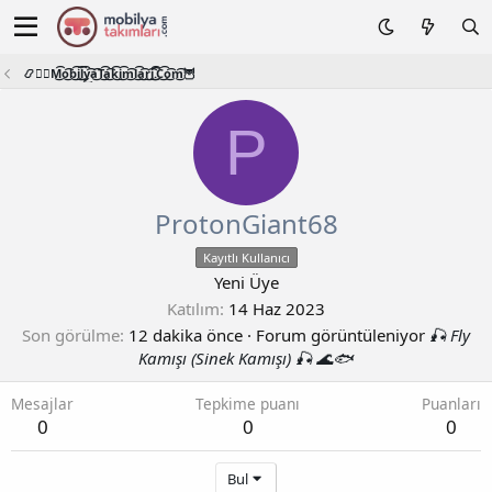
📿🧙‍♂️M͜͡o͜͡b͜͡i͜͡l͜͡y͜͡a͜͡T͜͡a͜͡k͜͡i͜͡m͜͡l͜͡a͜͡r͜͡i͜͡.͜͡C͜͡o͜͡m͜͡🦉
P
ProtonGiant68
Kayıtlı Kullanıcı
Yeni Üye
Katılım
14 Haz 2023
Son görülme
12 dakika önce
·
Forum görüntüleniyor
🎣 Fly
Kamışı (Sinek Kamışı) 🎣 🌊🐟
Mesajlar
Tepkime puanı
Puanları
0
0
0
Bul