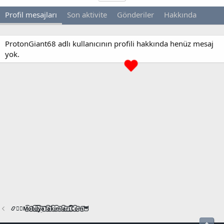
Profil mesajları
Son aktivite
Gönderiler
Hakkında
ProtonGiant68 adlı kullanıcının profili hakkında henüz mesaj
yok.
📿🧙‍♂️M͜͡o͜͡b͜͡i͜͡l͜͡y͜͡a͜͡T͜͡a͜͡k͜͡i͜͡m͜͡l͜͡a͜͡r͜͡i͜͡.͜͡C͜͡o͜͡m͜͡🦉