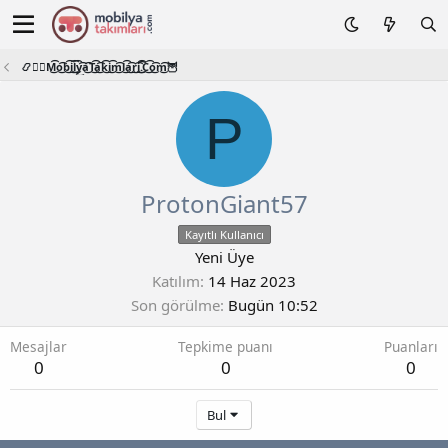
📿🧙‍♂️M͜͡o͜͡b͜͡i͜͡l͜͡y͜͡a͜͡T͜͡a͜͡k͜͡i͜͡m͜͡l͜͡a͜͡r͜͡i͜͡.͜͡C͜͡o͜͡m͜͡🦉
P
ProtonGiant57
Kayıtlı Kullanıcı
Yeni Üye
Katılım
14 Haz 2023
Son görülme
Bugün 10:52
Mesajlar
Tepkime puanı
Puanları
0
0
0
Bul