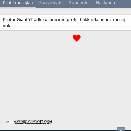
Profil mesajları
Son aktivite
Gönderiler
Hakkında
ProtonGiant57 adlı kullanıcının profili hakkında henüz mesaj
yok.
📿🧙‍♂️M͜͡o͜͡b͜͡i͜͡l͜͡y͜͡a͜͡T͜͡a͜͡k͜͡i͜͡m͜͡l͜͡a͜͡r͜͡i͜͡.͜͡C͜͡o͜͡m͜͡🦉