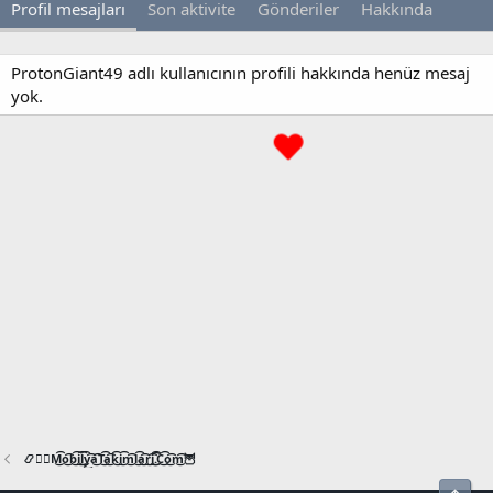
Profil mesajları
Son aktivite
Gönderiler
Hakkında
ProtonGiant49 adlı kullanıcının profili hakkında henüz mesaj
yok.
📿🧙‍♂️M͜͡o͜͡b͜͡i͜͡l͜͡y͜͡a͜͡T͜͡a͜͡k͜͡i͜͡m͜͡l͜͡a͜͡r͜͡i͜͡.͜͡C͜͡o͜͡m͜͡🦉