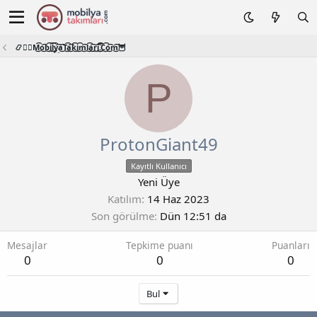
📿🧙‍♂️M͜͡o͜͡b͜͡i͜͡l͜͡y͜͡a͜͡T͜͡a͜͡k͜͡i͜͡m͜͡l͜͡a͜͡r͜͡i͜͡.͜͡C͜͡o͜͡m͜͡🦉
P
ProtonGiant49
Kayıtlı Kullanıcı
Yeni Üye
Katılım
14 Haz 2023
Son görülme
Dün 12:51 da
Mesajlar
Tepkime puanı
Puanları
0
0
0
Bul