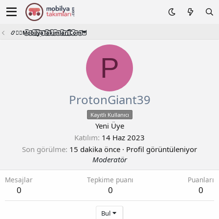
📿🧙‍♂️M͜͡o͜͡b͜͡i͜͡l͜͡y͜͡a͜͡T͜͡a͜͡k͜͡i͜͡m͜͡l͜͡a͜͡r͜͡i͜͡.͜͡C͜͡o͜͡m͜͡🦉
P
ProtonGiant39
Kayıtlı Kullanıcı
Yeni Üye
Katılım
14 Haz 2023
Son görülme
15 dakika önce
·
Profil görüntüleniyor
Moderatör
Mesajlar
Tepkime puanı
Puanları
0
0
0
Bul