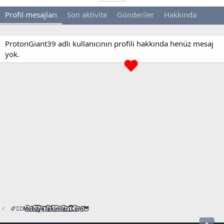
Profil mesajları
Son aktivite
Gönderiler
Hakkında
ProtonGiant39 adlı kullanıcının profili hakkında henüz mesaj
yok.
📿🧙‍♂️M͜͡o͜͡b͜͡i͜͡l͜͡y͜͡a͜͡T͜͡a͜͡k͜͡i͜͡m͜͡l͜͡a͜͡r͜͡i͜͡.͜͡C͜͡o͜͡m͜͡🦉