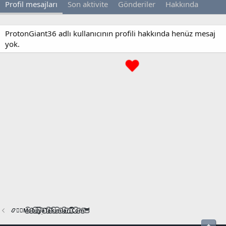
Profil mesajları
Son aktivite
Gönderiler
Hakkında
ProtonGiant36 adlı kullanıcının profili hakkında henüz mesaj
yok.
📿🧙‍♂️M͜͡o͜͡b͜͡i͜͡l͜͡y͜͡a͜͡T͜͡a͜͡k͜͡i͜͡m͜͡l͜͡a͜͡r͜͡i͜͡.͜͡C͜͡o͜͡m͜͡🦉