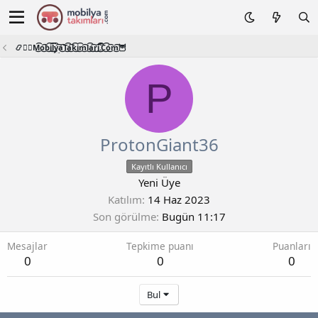
📿🧙‍♂️M͜͡o͜͡b͜͡i͜͡l͜͡y͜͡a͜͡T͜͡a͜͡k͜͡i͜͡m͜͡l͜͡a͜͡r͜͡i͜͡.͜͡C͜͡o͜͡m͜͡🦉
P
ProtonGiant36
Kayıtlı Kullanıcı
Yeni Üye
Katılım
14 Haz 2023
Son görülme
Bugün 11:17
Mesajlar
Tepkime puanı
Puanları
0
0
0
Bul