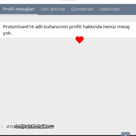
Profil mesajları
Son aktivite
Gönderiler
Hakkında
ProtonGiant16 adlı kullanıcının profili hakkında henüz mesaj
yok.
📿🧙‍♂️M͜͡o͜͡b͜͡i͜͡l͜͡y͜͡a͜͡T͜͡a͜͡k͜͡i͜͡m͜͡l͜͡a͜͡r͜͡i͜͡.͜͡C͜͡o͜͡m͜͡🦉