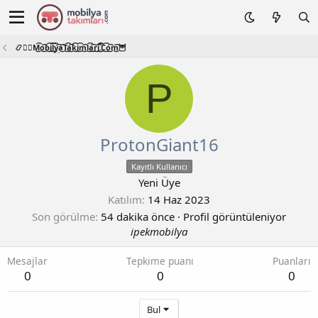
📿🧙‍♂️M͜͡o͜͡b͜͡i͜͡l͜͡y͜͡a͜͡T͜͡a͜͡k͜͡i͜͡m͜͡l͜͡a͜͡r͜͡i͜͡.͜͡C͜͡o͜͡m͜͡🦉
P
ProtonGiant16
Kayıtlı Kullanıcı
Yeni Üye
Katılım
14 Haz 2023
Son görülme
54 dakika önce
·
Profil görüntüleniyor
ipekmobilya
Mesajlar
Tepkime puanı
Puanları
0
0
0
Bul