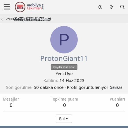
📿🧙‍♂️M͜͡o͜͡b͜͡i͜͡l͜͡y͜͡a͜͡T͜͡a͜͡k͜͡i͜͡m͜͡l͜͡a͜͡r͜͡i͜͡.͜͡C͜͡o͜͡m͜͡🦉
P
ProtonGiant11
Kayıtlı Kullanıcı
Yeni Üye
Katılım
14 Haz 2023
Son görülme
50 dakika önce
·
Profil görüntüleniyor
Geveze
Mesajlar
Tepkime puanı
Puanları
0
0
0
Bul