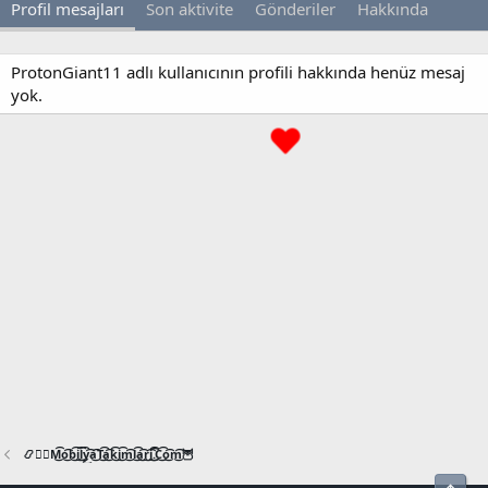
Profil mesajları
Son aktivite
Gönderiler
Hakkında
ProtonGiant11 adlı kullanıcının profili hakkında henüz mesaj
yok.
📿🧙‍♂️M͜͡o͜͡b͜͡i͜͡l͜͡y͜͡a͜͡T͜͡a͜͡k͜͡i͜͡m͜͡l͜͡a͜͡r͜͡i͜͡.͜͡C͜͡o͜͡m͜͡🦉