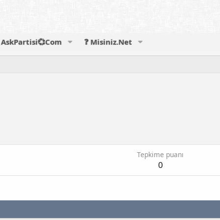
AskPartisi💞Com
❓ Misiniz.Net
Tepkime puanı
0