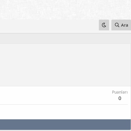
Ara
Puanları
0