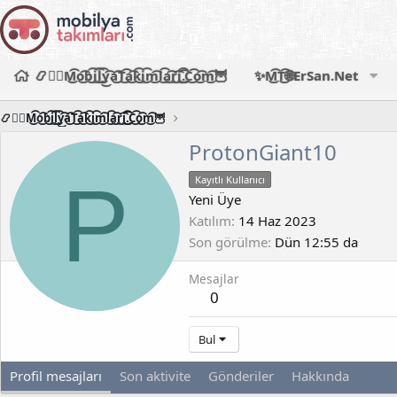
📿🧙‍♂️M͜͡o͜͡b͜͡i͜͡l͜͡y͜͡a͜͡T͜͡a͜͡k͜͡i͜͡m͜͡l͜͡a͜͡r͜͡i͜͡.͜͡C͜͡o͜͡m͜͡🦉
✨M͜͡T͜͡🌐ErSan.Net
📿🧙‍♂️M͜͡o͜͡b͜͡i͜͡l͜͡y͜͡a͜͡T͜͡a͜͡k͜͡i͜͡m͜͡l͜͡a͜͡r͜͡i͜͡.͜͡C͜͡o͜͡m͜͡🦉
ProtonGiant10
P
Kayıtlı Kullanıcı
Yeni Üye
Katılım
14 Haz 2023
Son görülme
Dün 12:55 da
Mesajlar
0
Bul
Profil mesajları
Son aktivite
Gönderiler
Hakkında