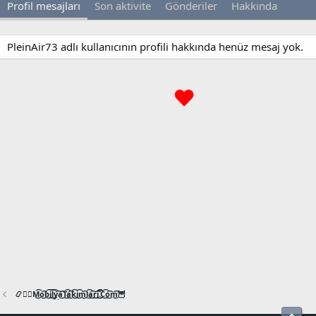
Profil mesajları
Son aktivite
Gönderiler
Hakkında
PleinAir73 adlı kullanıcının profili hakkında henüz mesaj yok.
📿🧙‍♂️M͜͡o͜͡b͜͡i͜͡l͜͡y͜͡a͜͡T͜͡a͜͡k͜͡i͜͡m͜͡l͜͡a͜͡r͜͡i͜͡.͜͡C͜͡o͜͡m͜͡🦉