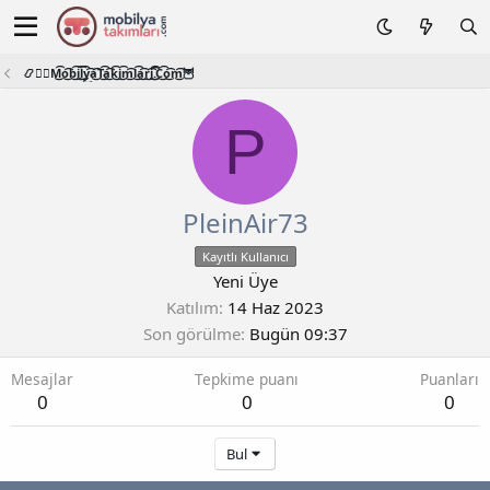
📿🧙‍♂️M͜͡o͜͡b͜͡i͜͡l͜͡y͜͡a͜͡T͜͡a͜͡k͜͡i͜͡m͜͡l͜͡a͜͡r͜͡i͜͡.͜͡C͜͡o͜͡m͜͡🦉
P
PleinAir73
Kayıtlı Kullanıcı
Yeni Üye
Katılım
14 Haz 2023
Son görülme
Bugün 09:37
Mesajlar
Tepkime puanı
Puanları
0
0
0
Bul