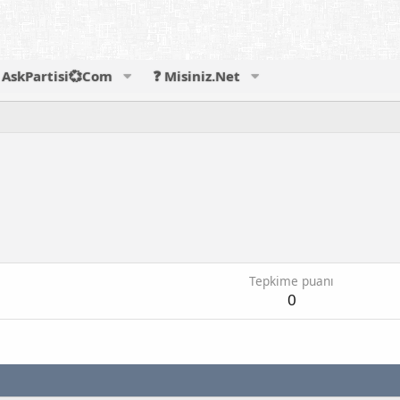
AskPartisi💞Com
❓ Misiniz.Net
Tepkime puanı
0