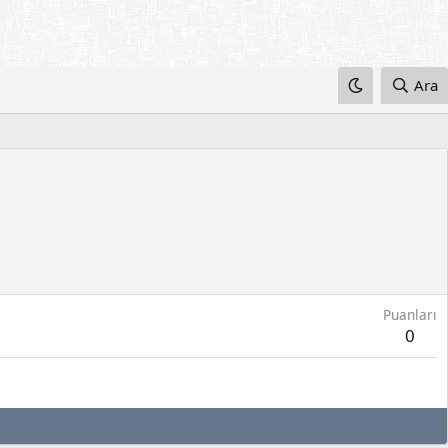
Ara
Puanları
0