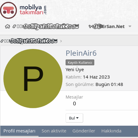
📿🧙‍♂️M͜͡o͜͡b͜͡i͜͡l͜͡y͜͡a͜͡T͜͡a͜͡k͜͡i͜͡m͜͡l͜͡a͜͡r͜͡i͜͡.͜͡C͜͡o͜͡m͜͡🦉
✨M͜͡T͜͡🌐ErSan.Net
📿🧙‍♂️M͜͡o͜͡b͜͡i͜͡l͜͡y͜͡a͜͡T͜͡a͜͡k͜͡i͜͡m͜͡l͜͡a͜͡r͜͡i͜͡.͜͡C͜͡o͜͡m͜͡🦉
PleinAir6
P
Kayıtlı Kullanıcı
Yeni Üye
Katılım
14 Haz 2023
Son görülme
Bugün 01:48
Mesajlar
0
Bul
Profil mesajları
Son aktivite
Gönderiler
Hakkında