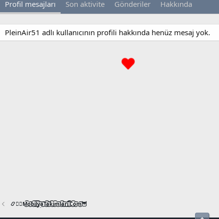
Profil mesajları
Son aktivite
Gönderiler
Hakkında
PleinAir51 adlı kullanıcının profili hakkında henüz mesaj yok.
📿🧙‍♂️M͜͡o͜͡b͜͡i͜͡l͜͡y͜͡a͜͡T͜͡a͜͡k͜͡i͜͡m͜͡l͜͡a͜͡r͜͡i͜͡.͜͡C͜͡o͜͡m͜͡🦉