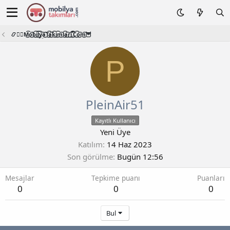
📿🧙‍♂️M͜͡o͜͡b͜͡i͜͡l͜͡y͜͡a͜͡T͜͡a͜͡k͜͡i͜͡m͜͡l͜͡a͜͡r͜͡i͜͡.͜͡C͜͡o͜͡m͜͡🦉
P
PleinAir51
Kayıtlı Kullanıcı
Yeni Üye
Katılım
14 Haz 2023
Son görülme
Bugün 12:56
Mesajlar
Tepkime puanı
Puanları
0
0
0
Bul