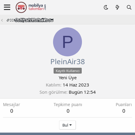
📿🧙‍♂️M͜͡o͜͡b͜͡i͜͡l͜͡y͜͡a͜͡T͜͡a͜͡k͜͡i͜͡m͜͡l͜͡a͜͡r͜͡i͜͡.͜͡C͜͡o͜͡m͜͡🦉
P
PleinAir38
Kayıtlı Kullanıcı
Yeni Üye
Katılım
14 Haz 2023
Son görülme
Bugün 12:54
Mesajlar
Tepkime puanı
Puanları
0
0
0
Bul