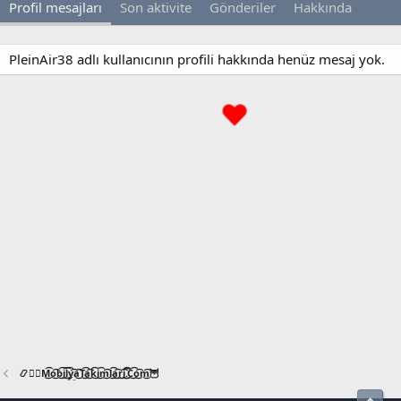
Profil mesajları
Son aktivite
Gönderiler
Hakkında
PleinAir38 adlı kullanıcının profili hakkında henüz mesaj yok.
📿🧙‍♂️M͜͡o͜͡b͜͡i͜͡l͜͡y͜͡a͜͡T͜͡a͜͡k͜͡i͜͡m͜͡l͜͡a͜͡r͜͡i͜͡.͜͡C͜͡o͜͡m͜͡🦉