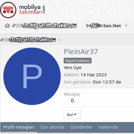
📿🧙‍♂️M͜͡o͜͡b͜͡i͜͡l͜͡y͜͡a͜͡T͜͡a͜͡k͜͡i͜͡m͜͡l͜͡a͜͡r͜͡i͜͡.͜͡C͜͡o͜͡m͜͡🦉
✨M͜͡T͜͡🌐ErSan.Net
📿🧙‍♂️M͜͡o͜͡b͜͡i͜͡l͜͡y͜͡a͜͡T͜͡a͜͡k͜͡i͜͡m͜͡l͜͡a͜͡r͜͡i͜͡.͜͡C͜͡o͜͡m͜͡🦉
PleinAir37
P
Kayıtlı Kullanıcı
Yeni Üye
Katılım
14 Haz 2023
Son görülme
Dün 12:57 da
Mesajlar
0
Bul
Profil mesajları
Son aktivite
Gönderiler
Hakkında