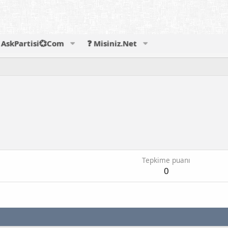
AskPartisi💞Com
❓ Misiniz.Net
Tepkime puanı
0