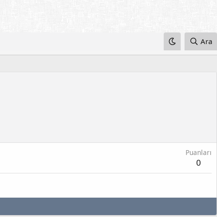
Ara
Puanları
0