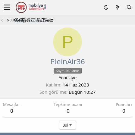
📿🧙‍♂️M͜͡o͜͡b͜͡i͜͡l͜͡y͜͡a͜͡T͜͡a͜͡k͜͡i͜͡m͜͡l͜͡a͜͡r͜͡i͜͡.͜͡C͜͡o͜͡m͜͡🦉
P
PleinAir36
Kayıtlı Kullanıcı
Yeni Üye
Katılım
14 Haz 2023
Son görülme
Bugün 10:27
Mesajlar
Tepkime puanı
Puanları
0
0
0
Bul