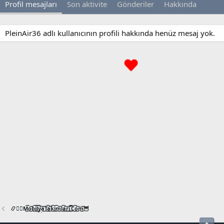
Profil mesajları
Son aktivite
Gönderiler
Hakkında
PleinAir36 adlı kullanıcının profili hakkında henüz mesaj yok.
📿🧙‍♂️M͜͡o͜͡b͜͡i͜͡l͜͡y͜͡a͜͡T͜͡a͜͡k͜͡i͜͡m͜͡l͜͡a͜͡r͜͡i͜͡.͜͡C͜͡o͜͡m͜͡🦉