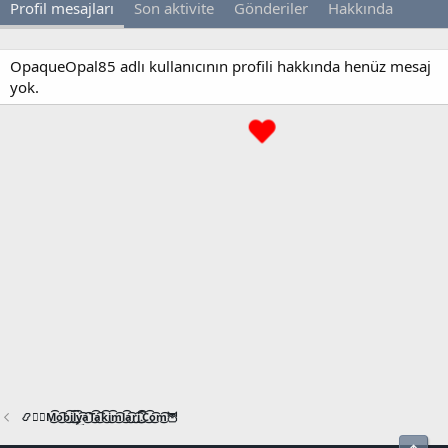
Profil mesajları
Son aktivite
Gönderiler
Hakkında
OpaqueOpal85 adlı kullanıcının profili hakkında henüz mesaj
yok.
📿🧙‍♂️M͜͡o͜͡b͜͡i͜͡l͜͡y͜͡a͜͡T͜͡a͜͡k͜͡i͜͡m͜͡l͜͡a͜͡r͜͡i͜͡.͜͡C͜͡o͜͡m͜͡🦉