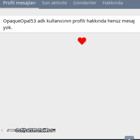
Profil mesajları
Son aktivite
Gönderiler
Hakkında
OpaqueOpal53 adlı kullanıcının profili hakkında henüz mesaj
yok.
📿🧙‍♂️M͜͡o͜͡b͜͡i͜͡l͜͡y͜͡a͜͡T͜͡a͜͡k͜͡i͜͡m͜͡l͜͡a͜͡r͜͡i͜͡.͜͡C͜͡o͜͡m͜͡🦉