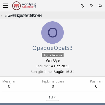
📿🧙‍♂️M͜͡o͜͡b͜͡i͜͡l͜͡y͜͡a͜͡T͜͡a͜͡k͜͡i͜͡m͜͡l͜͡a͜͡r͜͡i͜͡.͜͡C͜͡o͜͡m͜͡🦉
O
OpaqueOpal53
Kayıtlı Kullanıcı
Yeni Üye
Katılım
14 Haz 2023
Son görülme
Bugün 16:34
Mesajlar
Tepkime puanı
Puanları
0
0
0
Bul