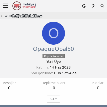
📿🧙‍♂️M͜͡o͜͡b͜͡i͜͡l͜͡y͜͡a͜͡T͜͡a͜͡k͜͡i͜͡m͜͡l͜͡a͜͡r͜͡i͜͡.͜͡C͜͡o͜͡m͜͡🦉
O
OpaqueOpal50
Kayıtlı Kullanıcı
Yeni Üye
Katılım
14 Haz 2023
Son görülme
Dün 12:54 da
Mesajlar
Tepkime puanı
Puanları
0
0
0
Bul