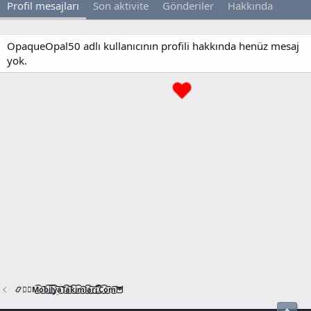
Profil mesajları
Son aktivite
Gönderiler
Hakkında
OpaqueOpal50 adlı kullanıcının profili hakkında henüz mesaj
yok.
📿🧙‍♂️M͜͡o͜͡b͜͡i͜͡l͜͡y͜͡a͜͡T͜͡a͜͡k͜͡i͜͡m͜͡l͜͡a͜͡r͜͡i͜͡.͜͡C͜͡o͜͡m͜͡🦉