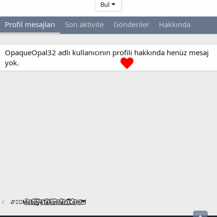
Bul
Profil mesajları
Son aktivite
Gönderiler
Hakkında
OpaqueOpal32 adlı kullanıcının profili hakkında henüz mesaj
yok.
📿🧙‍♂️M͜͡o͜͡b͜͡i͜͡l͜͡y͜͡a͜͡T͜͡a͜͡k͜͡i͜͡m͜͡l͜͡a͜͡r͜͡i͜͡.͜͡C͜͡o͜͡m͜͡🦉