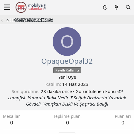
📿🧙‍♂️M͜͡o͜͡b͜͡i͜͡l͜͡y͜͡a͜͡T͜͡a͜͡k͜͡i͜͡m͜͡l͜͡a͜͡r͜͡i͜͡.͜͡C͜͡o͜͡m͜͡🦉
O
OpaqueOpal32
Kayıtlı Kullanıcı
Yeni Üye
Katılım
14 Haz 2023
Son görülme
28 dakika önce
·
Görüntülenen konu
🐟
Lumpfish Yumrulu Balık Nedir ❓ Soğuk Denizlerin Yuvarlak
Gövdeli, Yapışkan Diskli Ve Şaşırtıcı Balığı
Mesajlar
Tepkime puanı
Puanları
0
0
0