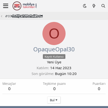
📿🧙‍♂️M͜͡o͜͡b͜͡i͜͡l͜͡y͜͡a͜͡T͜͡a͜͡k͜͡i͜͡m͜͡l͜͡a͜͡r͜͡i͜͡.͜͡C͜͡o͜͡m͜͡🦉
O
OpaqueOpal30
Kayıtlı Kullanıcı
Yeni Üye
Katılım
14 Haz 2023
Son görülme
Bugün 10:20
Mesajlar
Tepkime puanı
Puanları
0
0
0
Bul