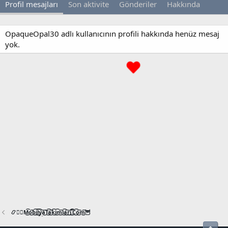
Profil mesajları
Son aktivite
Gönderiler
Hakkında
OpaqueOpal30 adlı kullanıcının profili hakkında henüz mesaj
yok.
📿🧙‍♂️M͜͡o͜͡b͜͡i͜͡l͜͡y͜͡a͜͡T͜͡a͜͡k͜͡i͜͡m͜͡l͜͡a͜͡r͜͡i͜͡.͜͡C͜͡o͜͡m͜͡🦉