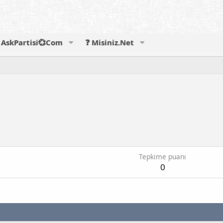
AskPartisi💞Com
❓ Misiniz.Net
Tepkime puanı
0