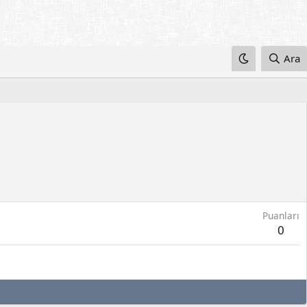
Ara
Puanları
0