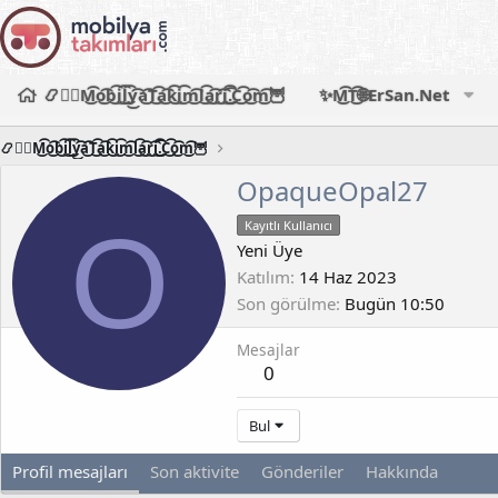
📿🧙‍♂️M͜͡o͜͡b͜͡i͜͡l͜͡y͜͡a͜͡T͜͡a͜͡k͜͡i͜͡m͜͡l͜͡a͜͡r͜͡i͜͡.͜͡C͜͡o͜͡m͜͡🦉
✨M͜͡T͜͡🌐ErSan.Net
📿🧙‍♂️M͜͡o͜͡b͜͡i͜͡l͜͡y͜͡a͜͡T͜͡a͜͡k͜͡i͜͡m͜͡l͜͡a͜͡r͜͡i͜͡.͜͡C͜͡o͜͡m͜͡🦉
OpaqueOpal27
O
Kayıtlı Kullanıcı
Yeni Üye
Katılım
14 Haz 2023
Son görülme
Bugün 10:50
Mesajlar
0
Bul
Profil mesajları
Son aktivite
Gönderiler
Hakkında