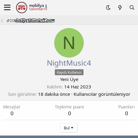
📿🧙‍♂️M͜͡o͜͡b͜͡i͜͡l͜͡y͜͡a͜͡T͜͡a͜͡k͜͡i͜͡m͜͡l͜͡a͜͡r͜͡i͜͡.͜͡C͜͡o͜͡m͜͡🦉
N
NightMusic4
Kayıtlı Kullanıcı
Yeni Üye
Katılım
14 Haz 2023
Son görülme
18 dakika önce
·
Kullanıcılar görüntüleniyor
Mesajlar
Tepkime puanı
Puanları
0
0
0
Bul