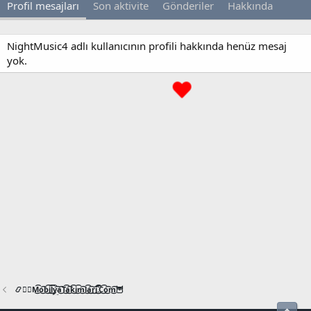
Profil mesajları
Son aktivite
Gönderiler
Hakkında
NightMusic4 adlı kullanıcının profili hakkında henüz mesaj
yok.
📿🧙‍♂️M͜͡o͜͡b͜͡i͜͡l͜͡y͜͡a͜͡T͜͡a͜͡k͜͡i͜͡m͜͡l͜͡a͜͡r͜͡i͜͡.͜͡C͜͡o͜͡m͜͡🦉