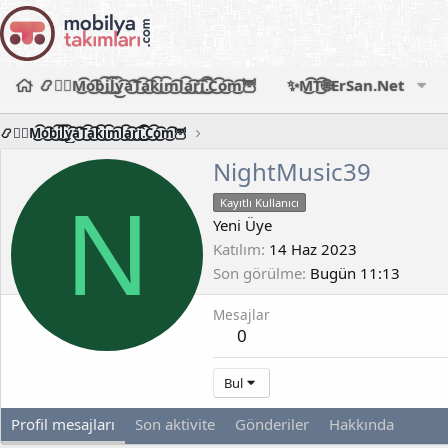
📿🧙‍♂️M͜͡o͜͡b͜͡i͜͡l͜͡y͜͡a͜͡T͜͡a͜͡k͜͡i͜͡m͜͡l͜͡a͜͡r͜͡i͜͡.͜͡C͜͡o͜͡m͜͡🦉
✨M͜͡T͜͡🌐ErSan.Net
📿🧙‍♂️M͜͡o͜͡b͜͡i͜͡l͜͡y͜͡a͜͡T͜͡a͜͡k͜͡i͜͡m͜͡l͜͡a͜͡r͜͡i͜͡.͜͡C͜͡o͜͡m͜͡🦉
NightMusic39
N
Kayıtlı Kullanıcı
Yeni Üye
Katılım
14 Haz 2023
Son görülme
Bugün 11:13
Mesajlar
0
Bul
Profil mesajları
Son aktivite
Gönderiler
Hakkında