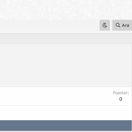
Ara
Puanları
0