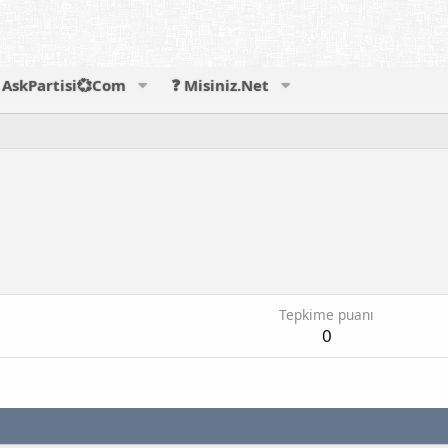
AskPartisi💞Com
❓ Misiniz.Net
Tepkime puanı
0