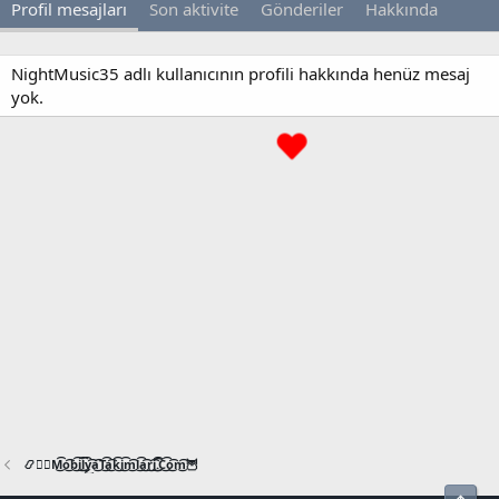
Profil mesajları
Son aktivite
Gönderiler
Hakkında
NightMusic35 adlı kullanıcının profili hakkında henüz mesaj
yok.
📿🧙‍♂️M͜͡o͜͡b͜͡i͜͡l͜͡y͜͡a͜͡T͜͡a͜͡k͜͡i͜͡m͜͡l͜͡a͜͡r͜͡i͜͡.͜͡C͜͡o͜͡m͜͡🦉