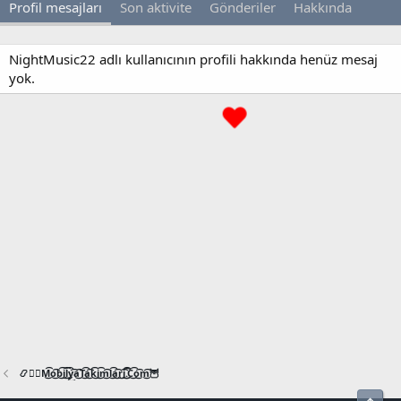
Profil mesajları
Son aktivite
Gönderiler
Hakkında
NightMusic22 adlı kullanıcının profili hakkında henüz mesaj
yok.
📿🧙‍♂️M͜͡o͜͡b͜͡i͜͡l͜͡y͜͡a͜͡T͜͡a͜͡k͜͡i͜͡m͜͡l͜͡a͜͡r͜͡i͜͡.͜͡C͜͡o͜͡m͜͡🦉