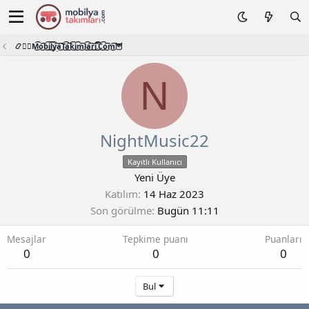
📿🧙‍♂️M͜͡o͜͡b͜͡i͜͡l͜͡y͜͡a͜͡T͜͡a͜͡k͜͡i͜͡m͜͡l͜͡a͜͡r͜͡i͜͡.͜͡C͜͡o͜͡m͜͡🦉
N
NightMusic22
Kayıtlı Kullanıcı
Yeni Üye
Katılım
14 Haz 2023
Son görülme
Bugün 11:11
Mesajlar
Tepkime puanı
Puanları
0
0
0
Bul