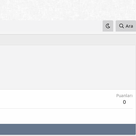
Ara
Puanları
0