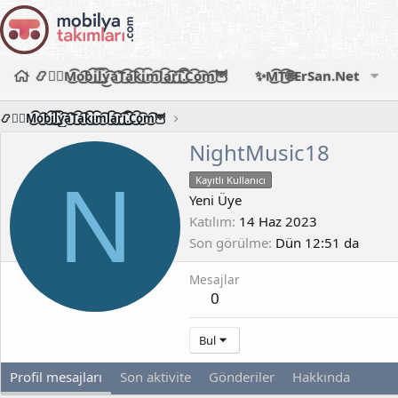
📿🧙‍♂️M͜͡o͜͡b͜͡i͜͡l͜͡y͜͡a͜͡T͜͡a͜͡k͜͡i͜͡m͜͡l͜͡a͜͡r͜͡i͜͡.͜͡C͜͡o͜͡m͜͡🦉
✨M͜͡T͜͡🌐ErSan.Net
📿🧙‍♂️M͜͡o͜͡b͜͡i͜͡l͜͡y͜͡a͜͡T͜͡a͜͡k͜͡i͜͡m͜͡l͜͡a͜͡r͜͡i͜͡.͜͡C͜͡o͜͡m͜͡🦉
NightMusic18
N
Kayıtlı Kullanıcı
Yeni Üye
Katılım
14 Haz 2023
Son görülme
Dün 12:51 da
Mesajlar
0
Bul
Profil mesajları
Son aktivite
Gönderiler
Hakkında