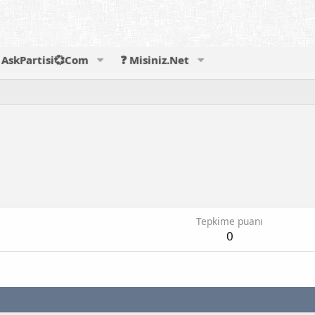
AskPartisi💞Com
❓ Misiniz.Net
Tepkime puanı
0