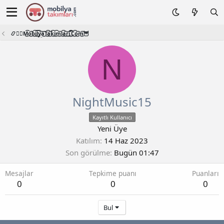
📿🧙‍♂️M͜͡o͜͡b͜͡i͜͡l͜͡y͜͡a͜͡T͜͡a͜͡k͜͡i͜͡m͜͡l͜͡a͜͡r͜͡i͜͡.͜͡C͜͡o͜͡m͜͡🦉
N
NightMusic15
Kayıtlı Kullanıcı
Yeni Üye
Katılım
14 Haz 2023
Son görülme
Bugün 01:47
Mesajlar
Tepkime puanı
Puanları
0
0
0
Bul