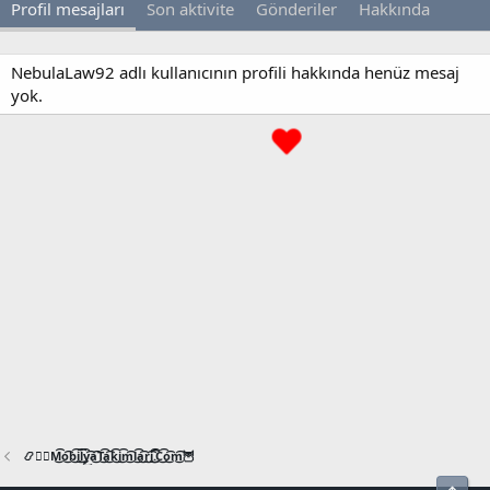
Profil mesajları
Son aktivite
Gönderiler
Hakkında
NebulaLaw92 adlı kullanıcının profili hakkında henüz mesaj
yok.
📿🧙‍♂️M͜͡o͜͡b͜͡i͜͡l͜͡y͜͡a͜͡T͜͡a͜͡k͜͡i͜͡m͜͡l͜͡a͜͡r͜͡i͜͡.͜͡C͜͡o͜͡m͜͡🦉