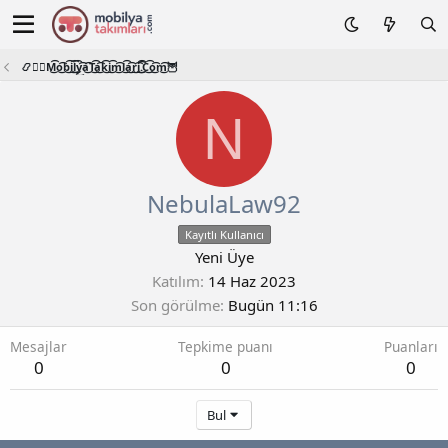
📿🧙‍♂️M͜͡o͜͡b͜͡i͜͡l͜͡y͜͡a͜͡T͜͡a͜͡k͜͡i͜͡m͜͡l͜͡a͜͡r͜͡i͜͡.͜͡C͜͡o͜͡m͜͡🦉
N
NebulaLaw92
Kayıtlı Kullanıcı
Yeni Üye
Katılım
14 Haz 2023
Son görülme
Bugün 11:16
Mesajlar
Tepkime puanı
Puanları
0
0
0
Bul