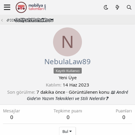
📿🧙‍♂️M͜͡o͜͡b͜͡i͜͡l͜͡y͜͡a͜͡T͜͡a͜͡k͜͡i͜͡m͜͡l͜͡a͜͡r͜͡i͜͡.͜͡C͜͡o͜͡m͜͡🦉
N
NebulaLaw89
Kayıtlı Kullanıcı
Yeni Üye
Katılım
14 Haz 2023
Son görülme
7 dakika önce
·
Görüntülenen konu
📖 André
Gide’ın Yazım Teknikleri ve Stili Nelerdir❓
Mesajlar
Tepkime puanı
Puanları
0
0
0
Bul