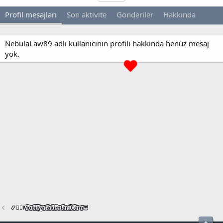
Profil mesajları
Son aktivite
Gönderiler
Hakkında
NebulaLaw89 adlı kullanıcının profili hakkında henüz mesaj
yok.
📿🧙‍♂️M͜͡o͜͡b͜͡i͜͡l͜͡y͜͡a͜͡T͜͡a͜͡k͜͡i͜͡m͜͡l͜͡a͜͡r͜͡i͜͡.͜͡C͜͡o͜͡m͜͡🦉