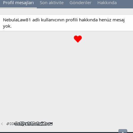
Profil mesajları
Son aktivite
Gönderiler
Hakkında
NebulaLaw81 adlı kullanıcının profili hakkında henüz mesaj
yok.
📿🧙‍♂️M͜͡o͜͡b͜͡i͜͡l͜͡y͜͡a͜͡T͜͡a͜͡k͜͡i͜͡m͜͡l͜͡a͜͡r͜͡i͜͡.͜͡C͜͡o͜͡m͜͡🦉