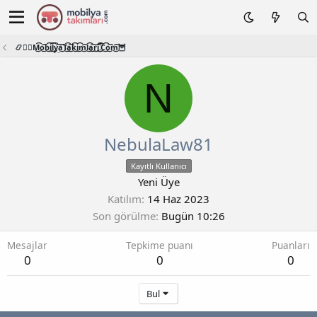
📿🧙‍♂️M͜͡o͜͡b͜͡i͜͡l͜͡y͜͡a͜͡T͜͡a͜͡k͜͡i͜͡m͜͡l͜͡a͜͡r͜͡i͜͡.͜͡C͜͡o͜͡m͜͡🦉
N
NebulaLaw81
Kayıtlı Kullanıcı
Yeni Üye
Katılım
14 Haz 2023
Son görülme
Bugün 10:26
Mesajlar
Tepkime puanı
Puanları
0
0
0
Bul