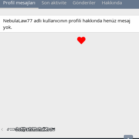
Profil mesajları
Son aktivite
Gönderiler
Hakkında
NebulaLaw77 adlı kullanıcının profili hakkında henüz mesaj
yok.
📿🧙‍♂️M͜͡o͜͡b͜͡i͜͡l͜͡y͜͡a͜͡T͜͡a͜͡k͜͡i͜͡m͜͡l͜͡a͜͡r͜͡i͜͡.͜͡C͜͡o͜͡m͜͡🦉