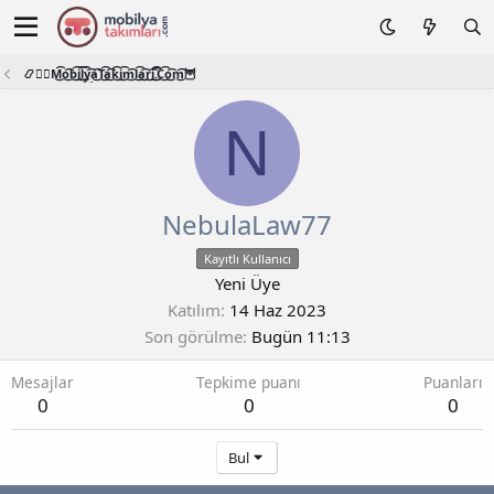
📿🧙‍♂️M͜͡o͜͡b͜͡i͜͡l͜͡y͜͡a͜͡T͜͡a͜͡k͜͡i͜͡m͜͡l͜͡a͜͡r͜͡i͜͡.͜͡C͜͡o͜͡m͜͡🦉
N
NebulaLaw77
Kayıtlı Kullanıcı
Yeni Üye
Katılım
14 Haz 2023
Son görülme
Bugün 11:13
Mesajlar
Tepkime puanı
Puanları
0
0
0
Bul