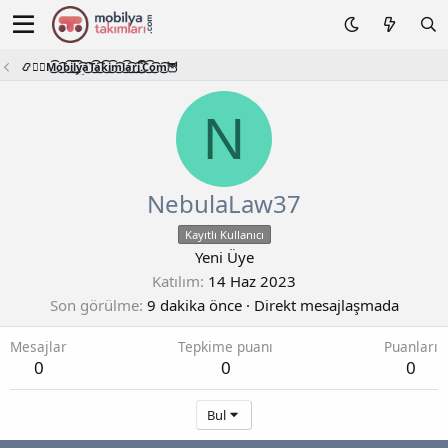
📿🧙‍♂️M͜͡o͜͡b͜͡i͜͡l͜͡y͜͡a͜͡T͜͡a͜͡k͜͡i͜͡m͜͡l͜͡a͜͡r͜͡i͜͡.͜͡C͜͡o͜͡m͜͡🦉
N
NebulaLaw37
Kayıtlı Kullanıcı
Yeni Üye
Katılım
14 Haz 2023
Son görülme
9 dakika önce
·
Direkt mesajlaşmada
Mesajlar
Tepkime puanı
Puanları
0
0
0
Bul