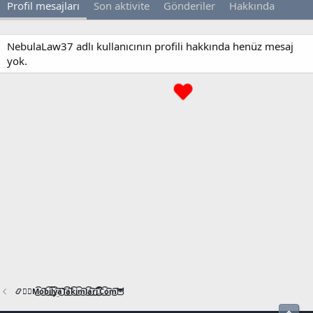
Profil mesajları
Son aktivite
Gönderiler
Hakkında
NebulaLaw37 adlı kullanıcının profili hakkında henüz mesaj
yok.
📿🧙‍♂️M͜͡o͜͡b͜͡i͜͡l͜͡y͜͡a͜͡T͜͡a͜͡k͜͡i͜͡m͜͡l͜͡a͜͡r͜͡i͜͡.͜͡C͜͡o͜͡m͜͡🦉