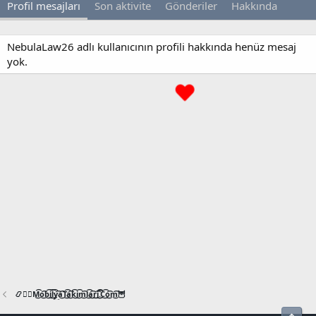
Profil mesajları
Son aktivite
Gönderiler
Hakkında
NebulaLaw26 adlı kullanıcının profili hakkında henüz mesaj
yok.
📿🧙‍♂️M͜͡o͜͡b͜͡i͜͡l͜͡y͜͡a͜͡T͜͡a͜͡k͜͡i͜͡m͜͡l͜͡a͜͡r͜͡i͜͡.͜͡C͜͡o͜͡m͜͡🦉