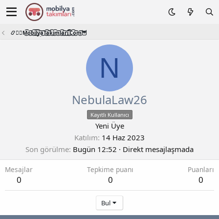
📿🧙‍♂️M͜͡o͜͡b͜͡i͜͡l͜͡y͜͡a͜͡T͜͡a͜͡k͜͡i͜͡m͜͡l͜͡a͜͡r͜͡i͜͡.͜͡C͜͡o͜͡m͜͡🦉
N
NebulaLaw26
Kayıtlı Kullanıcı
Yeni Üye
Katılım
14 Haz 2023
Son görülme
Bugün 12:52
·
Direkt mesajlaşmada
Mesajlar
Tepkime puanı
Puanları
0
0
0
Bul