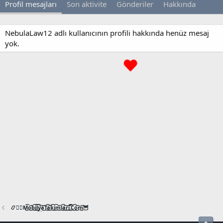
Profil mesajları
Son aktivite
Gönderiler
Hakkında
NebulaLaw12 adlı kullanıcının profili hakkında henüz mesaj
yok.
📿🧙‍♂️M͜͡o͜͡b͜͡i͜͡l͜͡y͜͡a͜͡T͜͡a͜͡k͜͡i͜͡m͜͡l͜͡a͜͡r͜͡i͜͡.͜͡C͜͡o͜͡m͜͡🦉