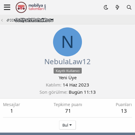
📿🧙‍♂️M͜͡o͜͡b͜͡i͜͡l͜͡y͜͡a͜͡T͜͡a͜͡k͜͡i͜͡m͜͡l͜͡a͜͡r͜͡i͜͡.͜͡C͜͡o͜͡m͜͡🦉
N
NebulaLaw12
Kayıtlı Kullanıcı
Yeni Üye
Katılım
14 Haz 2023
Son görülme
Bugün 11:13
Mesajlar
Tepkime puanı
Puanları
1
71
13
Bul