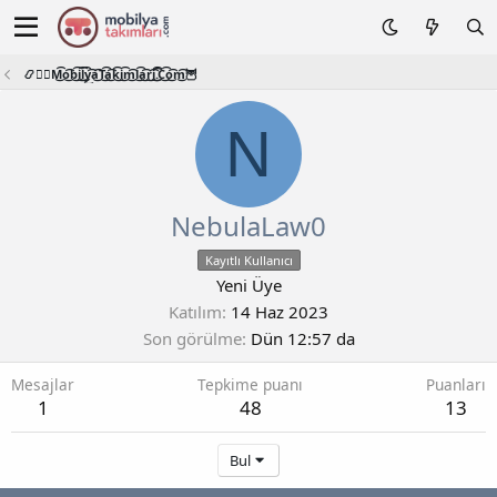
📿🧙‍♂️M͜͡o͜͡b͜͡i͜͡l͜͡y͜͡a͜͡T͜͡a͜͡k͜͡i͜͡m͜͡l͜͡a͜͡r͜͡i͜͡.͜͡C͜͡o͜͡m͜͡🦉
N
NebulaLaw0
Kayıtlı Kullanıcı
Yeni Üye
Katılım
14 Haz 2023
Son görülme
Dün 12:57 da
Mesajlar
Tepkime puanı
Puanları
1
48
13
Bul