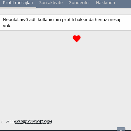
Profil mesajları
Son aktivite
Gönderiler
Hakkında
NebulaLaw0 adlı kullanıcının profili hakkında henüz mesaj
yok.
📿🧙‍♂️M͜͡o͜͡b͜͡i͜͡l͜͡y͜͡a͜͡T͜͡a͜͡k͜͡i͜͡m͜͡l͜͡a͜͡r͜͡i͜͡.͜͡C͜͡o͜͡m͜͡🦉