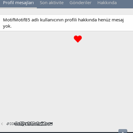
Profil mesajları
Son aktivite
Gönderiler
Hakkında
MotifMotif85 adlı kullanıcının profili hakkında henüz mesaj
yok.
📿🧙‍♂️M͜͡o͜͡b͜͡i͜͡l͜͡y͜͡a͜͡T͜͡a͜͡k͜͡i͜͡m͜͡l͜͡a͜͡r͜͡i͜͡.͜͡C͜͡o͜͡m͜͡🦉