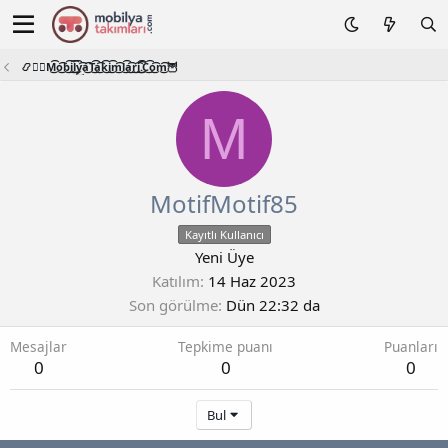
📿🧙‍♂️M͜͡o͜͡b͜͡i͜͡l͜͡y͜͡a͜͡T͜͡a͜͡k͜͡i͜͡m͜͡l͜͡a͜͡r͜͡i͜͡.͜͡C͜͡o͜͡m͜͡🦉
M
MotifMotif85
Kayıtlı Kullanıcı
Yeni Üye
Katılım
14 Haz 2023
Son görülme
Dün 22:32 da
Mesajlar
Tepkime puanı
Puanları
0
0
0
Bul