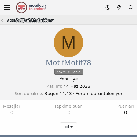
📿🧙‍♂️M͜͡o͜͡b͜͡i͜͡l͜͡y͜͡a͜͡T͜͡a͜͡k͜͡i͜͡m͜͡l͜͡a͜͡r͜͡i͜͡.͜͡C͜͡o͜͡m͜͡🦉
M
MotifMotif78
Kayıtlı Kullanıcı
Yeni Üye
Katılım
14 Haz 2023
Son görülme
Bugün 11:13
·
Forum görüntüleniyor
Mesajlar
Tepkime puanı
Puanları
0
0
0
Bul