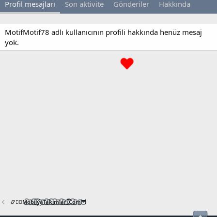
Profil mesajları
Son aktivite
Gönderiler
Hakkında
MotifMotif78 adlı kullanıcının profili hakkında henüz mesaj
yok.
📿🧙‍♂️M͜͡o͜͡b͜͡i͜͡l͜͡y͜͡a͜͡T͜͡a͜͡k͜͡i͜͡m͜͡l͜͡a͜͡r͜͡i͜͡.͜͡C͜͡o͜͡m͜͡🦉