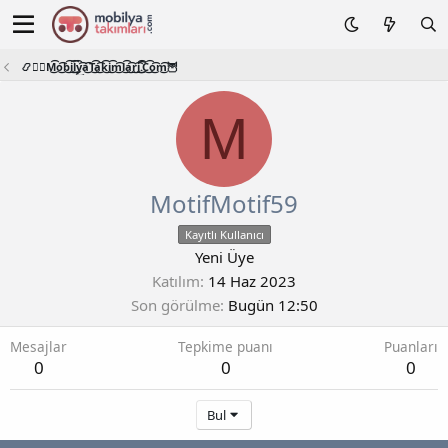
📿🧙‍♂️M͜͡o͜͡b͜͡i͜͡l͜͡y͜͡a͜͡T͜͡a͜͡k͜͡i͜͡m͜͡l͜͡a͜͡r͜͡i͜͡.͜͡C͜͡o͜͡m͜͡🦉
M
MotifMotif59
Kayıtlı Kullanıcı
Yeni Üye
Katılım
14 Haz 2023
Son görülme
Bugün 12:50
Mesajlar
Tepkime puanı
Puanları
0
0
0
Bul