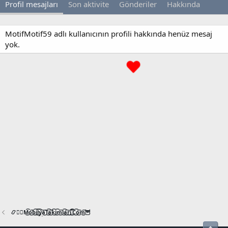
Profil mesajları
Son aktivite
Gönderiler
Hakkında
MotifMotif59 adlı kullanıcının profili hakkında henüz mesaj
yok.
📿🧙‍♂️M͜͡o͜͡b͜͡i͜͡l͜͡y͜͡a͜͡T͜͡a͜͡k͜͡i͜͡m͜͡l͜͡a͜͡r͜͡i͜͡.͜͡C͜͡o͜͡m͜͡🦉