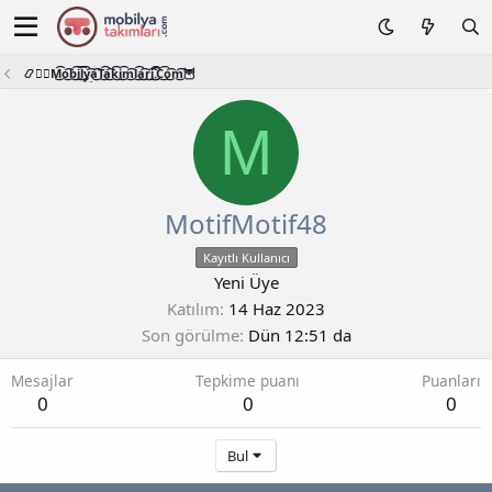
📿🧙‍♂️M͜͡o͜͡b͜͡i͜͡l͜͡y͜͡a͜͡T͜͡a͜͡k͜͡i͜͡m͜͡l͜͡a͜͡r͜͡i͜͡.͜͡C͜͡o͜͡m͜͡🦉
M
MotifMotif48
Kayıtlı Kullanıcı
Yeni Üye
Katılım
14 Haz 2023
Son görülme
Dün 12:51 da
Mesajlar
Tepkime puanı
Puanları
0
0
0
Bul