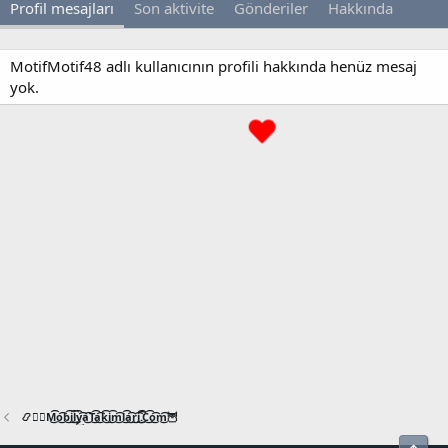
Profil mesajları
Son aktivite
Gönderiler
Hakkında
MotifMotif48 adlı kullanıcının profili hakkında henüz mesaj
yok.
📿🧙‍♂️M͜͡o͜͡b͜͡i͜͡l͜͡y͜͡a͜͡T͜͡a͜͡k͜͡i͜͡m͜͡l͜͡a͜͡r͜͡i͜͡.͜͡C͜͡o͜͡m͜͡🦉