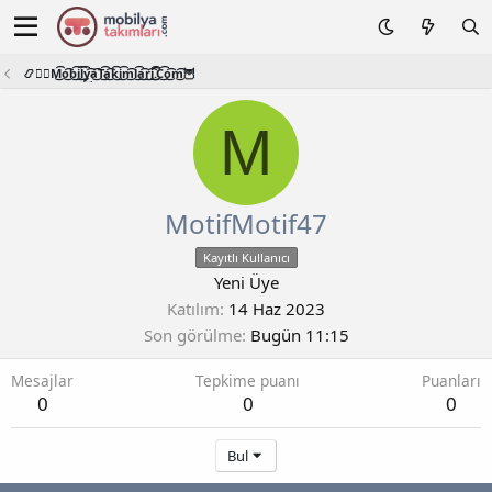
📿🧙‍♂️M͜͡o͜͡b͜͡i͜͡l͜͡y͜͡a͜͡T͜͡a͜͡k͜͡i͜͡m͜͡l͜͡a͜͡r͜͡i͜͡.͜͡C͜͡o͜͡m͜͡🦉
M
MotifMotif47
Kayıtlı Kullanıcı
Yeni Üye
Katılım
14 Haz 2023
Son görülme
Bugün 11:15
Mesajlar
Tepkime puanı
Puanları
0
0
0
Bul