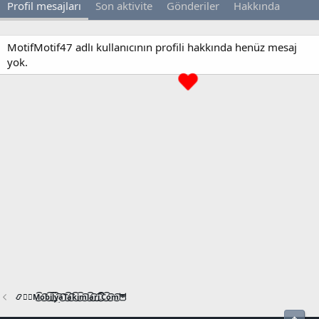
Profil mesajları
Son aktivite
Gönderiler
Hakkında
MotifMotif47 adlı kullanıcının profili hakkında henüz mesaj
yok.
📿🧙‍♂️M͜͡o͜͡b͜͡i͜͡l͜͡y͜͡a͜͡T͜͡a͜͡k͜͡i͜͡m͜͡l͜͡a͜͡r͜͡i͜͡.͜͡C͜͡o͜͡m͜͡🦉