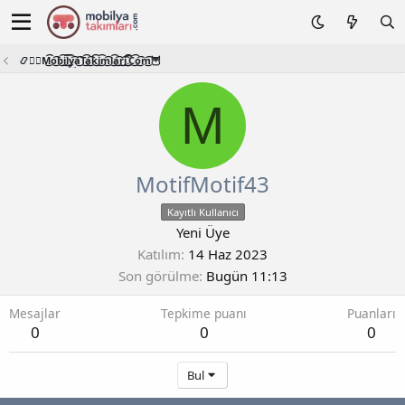
📿🧙‍♂️M͜͡o͜͡b͜͡i͜͡l͜͡y͜͡a͜͡T͜͡a͜͡k͜͡i͜͡m͜͡l͜͡a͜͡r͜͡i͜͡.͜͡C͜͡o͜͡m͜͡🦉
M
MotifMotif43
Kayıtlı Kullanıcı
Yeni Üye
Katılım
14 Haz 2023
Son görülme
Bugün 11:13
Mesajlar
Tepkime puanı
Puanları
0
0
0
Bul