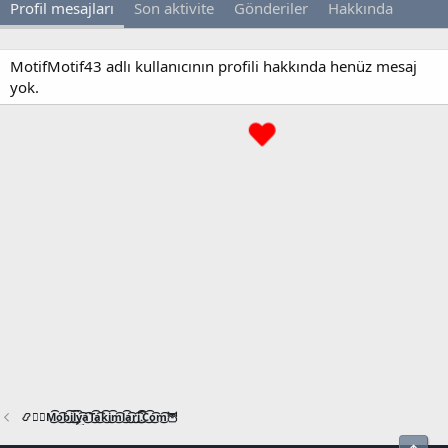
Profil mesajları
Son aktivite
Gönderiler
Hakkında
MotifMotif43 adlı kullanıcının profili hakkında henüz mesaj
yok.
📿🧙‍♂️M͜͡o͜͡b͜͡i͜͡l͜͡y͜͡a͜͡T͜͡a͜͡k͜͡i͜͡m͜͡l͜͡a͜͡r͜͡i͜͡.͜͡C͜͡o͜͡m͜͡🦉