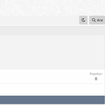
Ara
Puanları
0