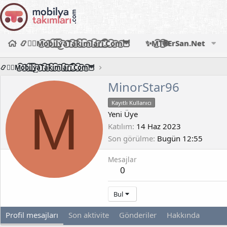
📿🧙‍♂️M͜͡o͜͡b͜͡i͜͡l͜͡y͜͡a͜͡T͜͡a͜͡k͜͡i͜͡m͜͡l͜͡a͜͡r͜͡i͜͡.͜͡C͜͡o͜͡m͜͡🦉
✨M͜͡T͜͡🌐ErSan.Net
📿🧙‍♂️M͜͡o͜͡b͜͡i͜͡l͜͡y͜͡a͜͡T͜͡a͜͡k͜͡i͜͡m͜͡l͜͡a͜͡r͜͡i͜͡.͜͡C͜͡o͜͡m͜͡🦉
MinorStar96
M
Kayıtlı Kullanıcı
Yeni Üye
Katılım
14 Haz 2023
Son görülme
Bugün 12:55
Mesajlar
0
Bul
Profil mesajları
Son aktivite
Gönderiler
Hakkında