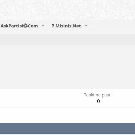
AskPartisi💞Com
❓ Misiniz.Net
Tepkime puanı
0