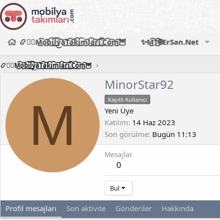
📿🧙‍♂️M͜͡o͜͡b͜͡i͜͡l͜͡y͜͡a͜͡T͜͡a͜͡k͜͡i͜͡m͜͡l͜͡a͜͡r͜͡i͜͡.͜͡C͜͡o͜͡m͜͡🦉
✨M͜͡T͜͡🌐ErSan.Net
📿🧙‍♂️M͜͡o͜͡b͜͡i͜͡l͜͡y͜͡a͜͡T͜͡a͜͡k͜͡i͜͡m͜͡l͜͡a͜͡r͜͡i͜͡.͜͡C͜͡o͜͡m͜͡🦉
MinorStar92
M
Kayıtlı Kullanıcı
Yeni Üye
Katılım
14 Haz 2023
Son görülme
Bugün 11:13
Mesajlar
0
Bul
Profil mesajları
Son aktivite
Gönderiler
Hakkında