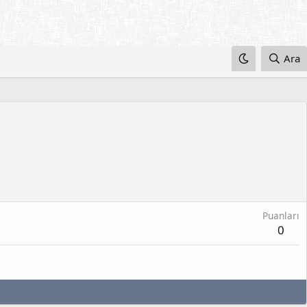
Ara
Puanları
0