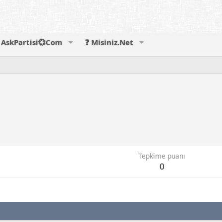
AskPartisi💞Com
❓ Misiniz.Net
Tepkime puanı
0