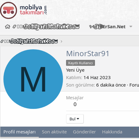
📿🧙‍♂️M͜͡o͜͡b͜͡i͜͡l͜͡y͜͡a͜͡T͜͡a͜͡k͜͡i͜͡m͜͡l͜͡a͜͡r͜͡i͜͡.͜͡C͜͡o͜͡m͜͡🦉
✨M͜͡T͜͡🌐ErSan.Net
📿🧙‍♂️M͜͡o͜͡b͜͡i͜͡l͜͡y͜͡a͜͡T͜͡a͜͡k͜͡i͜͡m͜͡l͜͡a͜͡r͜͡i͜͡.͜͡C͜͡o͜͡m͜͡🦉
MinorStar91
M
Kayıtlı Kullanıcı
Yeni Üye
Katılım
14 Haz 2023
Son görülme
6 dakika önce
·
Foru
Mesajlar
0
Bul
Profil mesajları
Son aktivite
Gönderiler
Hakkında