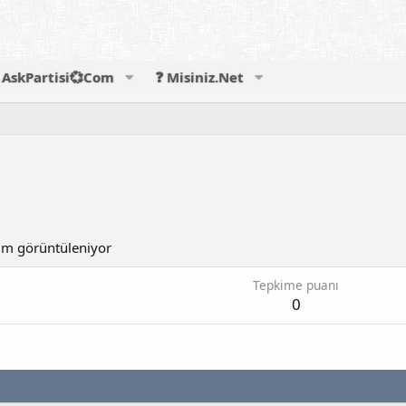
AskPartisi💞Com
❓ Misiniz.Net
m görüntüleniyor
Tepkime puanı
0