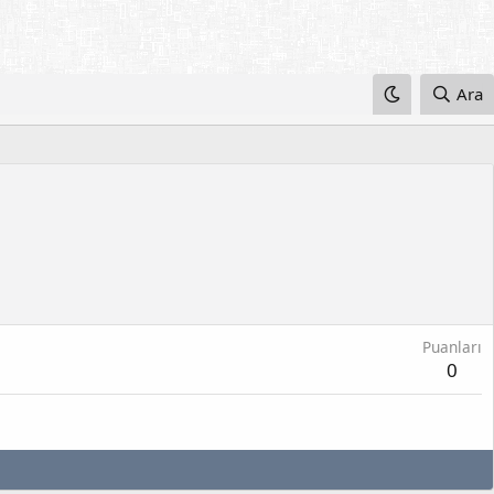
Ara
Puanları
0